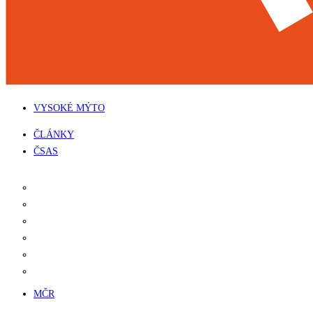
VYSOKÉ MÝTO
Menu
ČLÁNKY
ČSAS
KALENDÁŘ
PROPOZICE
LICENCE
DOPLNĚNÍ LICENCE
VÝSLEDKY
POŘADÍ ŠAMPIONÁTU
MČR