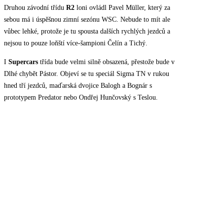
Druhou závodní třídu
R2
loni ovládl Pavel Müller, který za
sebou má i úspěšnou zimní sezónu WSC. Nebude to mít ale
vůbec lehké, protože je tu spousta dalších rychlých jezdců a
nejsou to pouze loňští více-šampioni Čelín a Tichý.
I
Supercars
třída bude velmi silně obsazená, přestože bude v
Dlhé chybět Pástor. Objeví se tu speciál Sigma TN v rukou
hned tří jezdců, maďarská dvojice Balogh a Bognár s
prototypem Predator nebo Ondřej Hunčovský s Teslou.