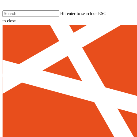
Skip
to
Hit enter to search or ESC
main
to close
content
Close
Search