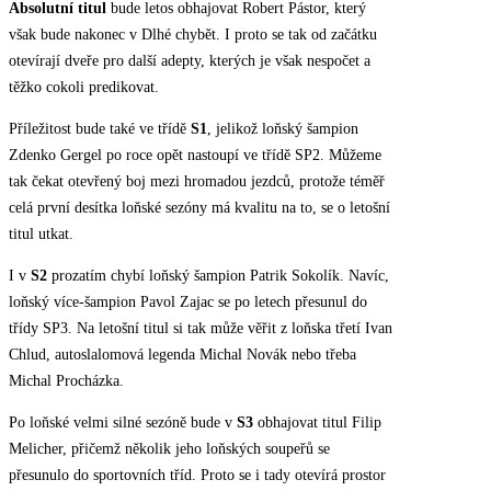
Absolutní titul
bude letos obhajovat Robert Pástor, který
však bude nakonec v Dlhé chybět. I proto se tak od začátku
otevírají dveře pro další adepty, kterých je však nespočet a
těžko cokoli predikovat.
Příležitost bude také ve třídě
S1
, jelikož loňský šampion
Zdenko Gergel po roce opět nastoupí ve třídě SP2. Můžeme
tak čekat otevřený boj mezi hromadou jezdců, protože téměř
celá první desítka loňské sezóny má kvalitu na to, se o letošní
titul utkat.
I v
S2
prozatím chybí loňský šampion Patrik Sokolík. Navíc,
loňský více-šampion Pavol Zajac se po letech přesunul do
třídy SP3. Na letošní titul si tak může věřit z loňska třetí Ivan
Chlud, autoslalomová legenda Michal Novák nebo třeba
Michal Procházka.
Po loňské velmi silné sezóně bude v
S3
obhajovat titul Filip
Melicher, přičemž několik jeho loňských soupeřů se
přesunulo do sportovních tříd. Proto se i tady otevírá prostor