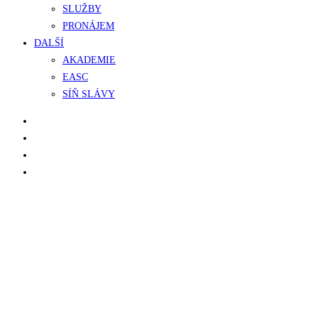
SLUŽBY
PRONÁJEM
DALŠÍ
AKADEMIE
EASC
SÍŇ SLÁVY
facebook
instagram
phone
email