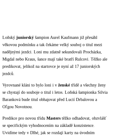
Loňský
juniorský
šampion Aurel Kaufmann již přesáhl
věkovou podmínku a tak čekáme velký souboj o titul mezi
nadějnými jezdci. Loni mu zdatně sekundovali Procházka,
Migdal nebo Kraus, šance mají také bratří Rulcovi. Těžko ale
predikovat, jelikož na startovce je nyní až 17 juniorských
jezdců.
Vyrovnané kláni to bylo loni i v
ženské
třídě a všechny ženy
se chystají do souboje o titul i letos. Loňská šampionka Silvia
Baranková bude titul obhajovat před Lucií Drbalovou a
Oľgou Novotnou.
Predikce pro novou třídu
Masters
těžko odhadovat, obzvlášť
se specifickým vyhodnocením na základě konzistence.
Uvidíme tedy v Dlhé, jak se rozdají karty na úvodním