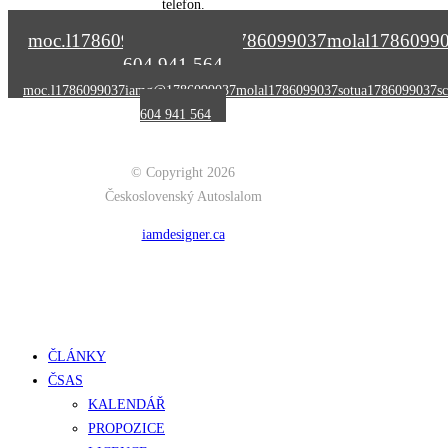
telefon.
moc.l
1786099037
iamg@
1786099037
molal
1786099
604 941 564
moc.l
1786099037
iamg@
1786099037
molal
1786099037
sotua
1786099037
sc
604 941 564
© Copyright 2026
Československý Autoslalom
iamdesigner.ca
Close
ČLÁNKY
Menu
ČSAS
KALENDÁŘ
PROPOZICE