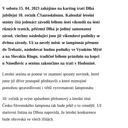
V sobotu 15. 04. 2023 zahájíme na karting trati Dlhá
jubilejní 10. ročník ČSautoslalomu. Kalendář letošní
sezóny čítá jedenáct závodů během šesti víkendů na šesti
různých tratích, přičemž Dlhá je jediný samostatný
závod, všechny následující jsou již víkendové podniky se
dvěma závody. Už za necelý měsíc se šampionát přesune
do Trebatic, následovat budou podniky ve Vysokém Mýtě
a na Slovakia Ringu, tradičně během prázdnin na kopci
u Násedlovic a sezónu zakončíme na trati v Hodoníně.
Letošní sezóna se ponese ve znamení spousty novinek, které
jsme již dříve postupně představili a které mimojiné
pomohou spravedlivosti i větší vyrovnanosti šampionátu.
10. ročník je svým způsobem přelomový a letošní titul
Česko-Slovenského šampiona tak bude ještě o to cennější. Už
startovní listina na Dlhou napovídá, že letošní konkurence
bude obrovská ve všech třídách.