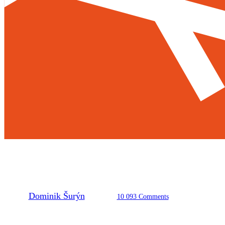
O víkendu odstartuje 10.
ročník ČSautoslalomu
By
Dominik Šurýn
11. 4. 2023
10 093 Comments