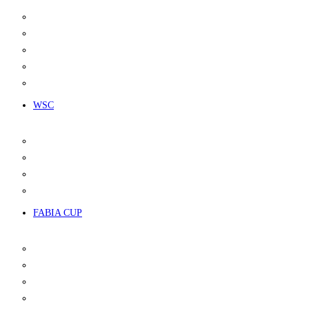
KALENDÁŘ
PROPOZICE
LICENCE
VÝSLEDKY
POŘADÍ ŠAMPIONÁTU
WSC
KALENDÁŘ
PROPOZICE
VÝSLEDKY
POŘADÍ ŠAMPIONÁTU
FABIA CUP
INFO
KALENDÁŘ
VOZIDLA
SLUŽBY