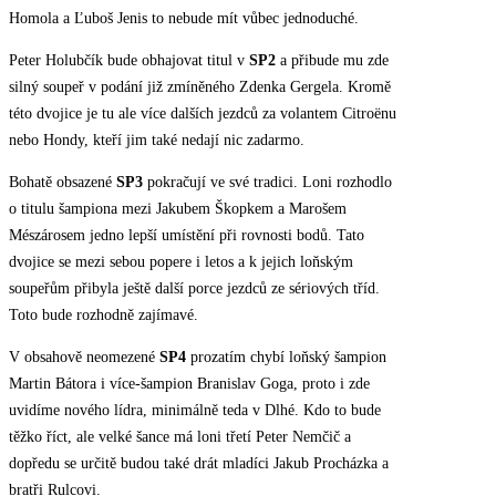
Homola a Ľuboš Jenis to nebude mít vůbec jednoduché.
Peter Holubčík bude obhajovat titul v
SP2
a přibude mu zde
silný soupeř v podání již zmíněného Zdenka Gergela. Kromě
této dvojice je tu ale více dalších jezdců za volantem Citroënu
nebo Hondy, kteří jim také nedají nic zadarmo.
Bohatě obsazené
SP3
pokračují ve své tradici. Loni rozhodlo
o titulu šampiona mezi Jakubem Škopkem a Marošem
Mészárosem jedno lepší umístění při rovnosti bodů. Tato
dvojice se mezi sebou popere i letos a k jejich loňským
soupeřům přibyla ještě další porce jezdců ze sériových tříd.
Toto bude rozhodně zajímavé.
V obsahově neomezené
SP4
prozatím chybí loňský šampion
Martin Bátora i více-šampion Branislav Goga, proto i zde
uvidíme nového lídra, minimálně teda v Dlhé. Kdo to bude
těžko říct, ale velké šance má loni třetí Peter Nemčič a
dopředu se určitě budou také drát mladíci Jakub Procházka a
bratři Rulcovi.