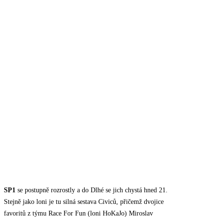
SP1
se postupně rozrostly a do Dlhé se jich chystá hned 21.
Stejně jako loni je tu silná sestava Civiců, přičemž dvojice
favoritů z týmu Race For Fun (loni HoKaJo) Miroslav