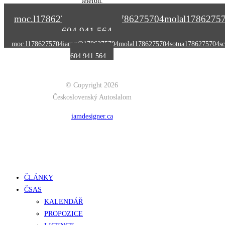
telefon.
moc.l
1786275704
iamg@
1786275704
molal
1786275
604 941 564
moc.l
1786275704
iamg@
1786275704
molal
1786275704
sotua
1786275704
sc
604 941 564
© Copyright 2026
Československý Autoslalom
iamdesigner.ca
Close
ČLÁNKY
Menu
ČSAS
KALENDÁŘ
PROPOZICE