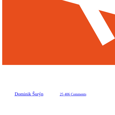
Oficiální pořadí
ČSautoslalomu 2024
By
Dominik Šurýn
8. 11. 2024
25 406 Comments