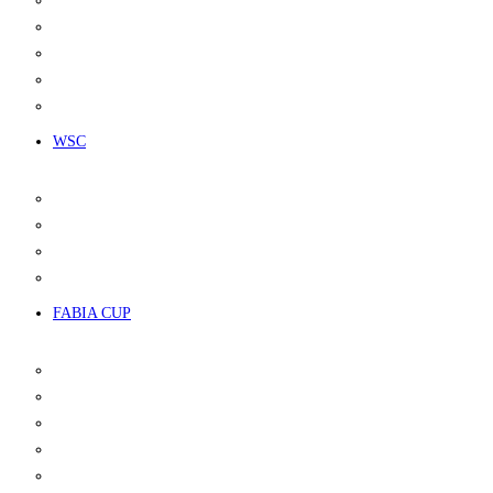
KALENDÁŘ
PROPOZICE
LICENCE
VÝSLEDKY
POŘADÍ ŠAMPIONÁTU
WSC
KALENDÁŘ
PROPOZICE
VÝSLEDKY
POŘADÍ ŠAMPIONÁTU
FABIA CUP
INFO
KALENDÁŘ
VOZIDLA
SLUŽBY
PRONÁJEM