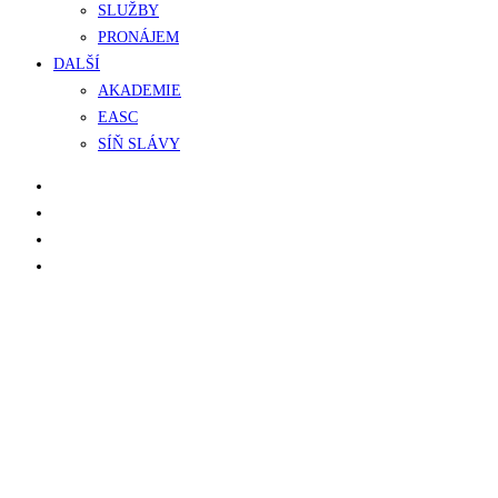
SLUŽBY
PRONÁJEM
DALŠÍ
AKADEMIE
EASC
SÍŇ SLÁVY
facebook
instagram
phone
email