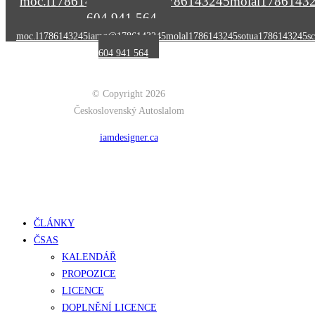
moc.l
1786143245
iamg@
1786143245
molal
1786143
604 941 564
moc.l
1786143245
iamg@
1786143245
molal
1786143245
sotua
1786143245
sc
604 941 564
© Copyright 2026
Československý Autoslalom
iamdesigner.ca
Close
ČLÁNKY
Menu
ČSAS
KALENDÁŘ
PROPOZICE
LICENCE
DOPLNĚNÍ LICENCE