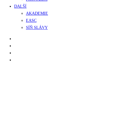
DALŠÍ
AKADEMIE
EASC
SÍŇ SLÁVY
facebook
instagram
phone
email