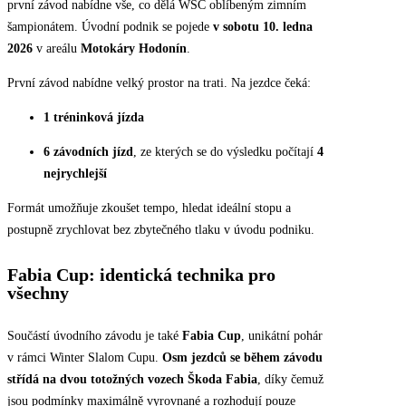
první závod nabídne vše, co dělá WSC oblíbeným zimním
šampionátem. Úvodní podnik se pojede
v sobotu 10. ledna
2026
v areálu
Motokáry Hodonín
.
První závod nabídne velký prostor na trati. Na jezdce čeká:
1 tréninková jízda
6 závodních jízd
, ze kterých se do výsledku počítají
4
nejrychlejší
Formát umožňuje zkoušet tempo, hledat ideální stopu a
postupně zrychlovat bez zbytečného tlaku v úvodu podniku.
Fabia Cup: identická technika pro
všechny
Součástí úvodního závodu je také
Fabia Cup
, unikátní pohár
v rámci Winter Slalom Cupu.
Osm jezdců se během závodu
střídá na dvou totožných vozech Škoda Fabia
, díky čemuž
jsou podmínky maximálně vyrovnané a rozhodují pouze