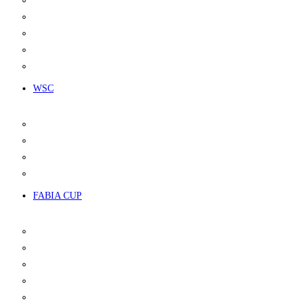
KALENDÁŘ
PROPOZICE
LICENCE
VÝSLEDKY
POŘADÍ ŠAMPIONÁTU
WSC
KALENDÁŘ
PROPOZICE
VÝSLEDKY
POŘADÍ ŠAMPIONÁTU
FABIA CUP
INFO
KALENDÁŘ
VOZIDLA
SLUŽBY
PRONÁJEM