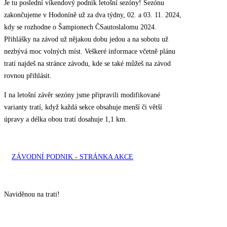
Je tu poslední víkendový podnik letošní sezóny! Sezónu
zakončujeme v Hodoníně už za dva týdny, 02. a 03. 11. 2024,
kdy se rozhodne o Šampionech ČSautoslalomu 2024.
Přihlášky na závod už nějakou dobu jedou a na sobotu už
nezbývá moc volných míst. Veškeré informace včetně plánu
tratí najdeš na stránce závodu, kde se také můžeš na závod
rovnou přihlásit.
I na letošní závěr sezóny jsme připravili modifikované
varianty tratí, když každá sekce obsahuje menší či větší
úpravy a délka obou tratí dosahuje 1,1 km.
ZÁVODNÍ PODNIK - STRÁNKA AKCE
Naviděnou na trati!