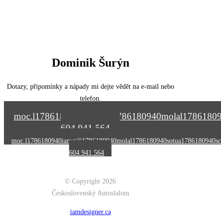
Dominik Šurýn
Dotazy, připomínky a nápady mi dejte vědět na e-mail nebo
telefon.
moc.l
1786180940
iamg@
1786180940
molal
1786180
604 941 564
moc.l
1786180940
iamg@
1786180940
molal
1786180940
sotua
1786180940
sc
604 941 564
© Copyright 2026
Československý Autoslalom
iamdesigner.ca