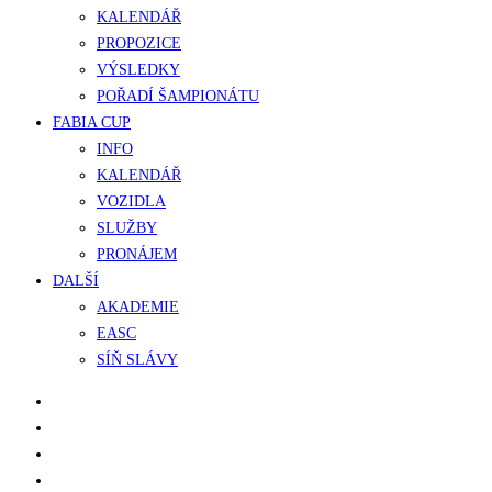
KALENDÁŘ
PROPOZICE
VÝSLEDKY
POŘADÍ ŠAMPIONÁTU
FABIA CUP
INFO
KALENDÁŘ
VOZIDLA
SLUŽBY
PRONÁJEM
DALŠÍ
AKADEMIE
EASC
SÍŇ SLÁVY
facebook
instagram
phone