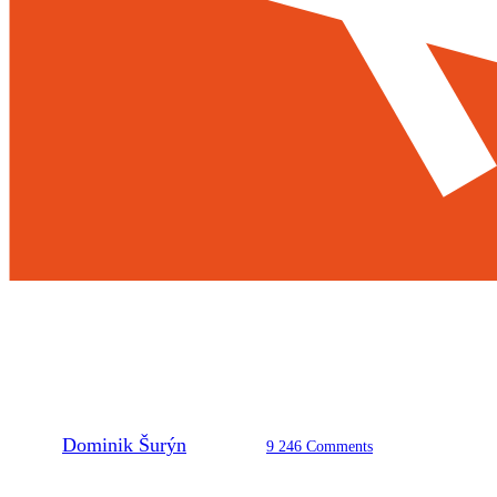
Pozvánka do Hodonína
na poslední závod letní
sezóny
By
Dominik Šurýn
19. 10. 2024
9 246 Comments