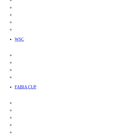
KALENDÁŘ
PROPOZICE
LICENCE
VÝSLEDKY
POŘADÍ ŠAMPIONÁTU
WSC
KALENDÁŘ
PROPOZICE
VÝSLEDKY
POŘADÍ ŠAMPIONÁTU
FABIA CUP
INFO
KALENDÁŘ
VOZIDLA
SLUŽBY
PRONÁJEM