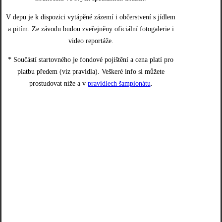
V depu je k dispozici vytápěné zázemí i občerstvení s jídlem
a pitím. Ze závodu budou zveřejněny oficiální fotogalerie i
video reportáže.
* Součástí startovného je fondové pojištění a cena platí pro
platbu předem (viz pravidla). Veškeré info si můžete
prostudovat níže a v
pravidlech šampionátu
.
DÉLKA TRATĚ
1 100 m
POČET JÍZD
1 + 6
STARTOVNÉ