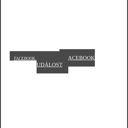
1 200 Kč / 48 € *
DIVÁCI
VSTUP ZDARMA
FACEBOOK
FACEBOOK UDÁLOST
UDÁLOST
HODONÍN 22. 02. 2025