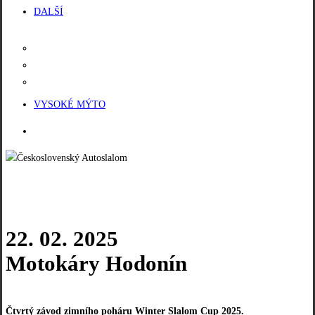
DALŠÍ
AKADEMIE
EASC
SÍŇ SLÁVY
VYSOKÉ MÝTO
facebook
instagram
phone
email
22. 02. 2025
Motokáry Hodonín
Čtvrtý závod zimního poháru Winter Slalom Cup 2025.