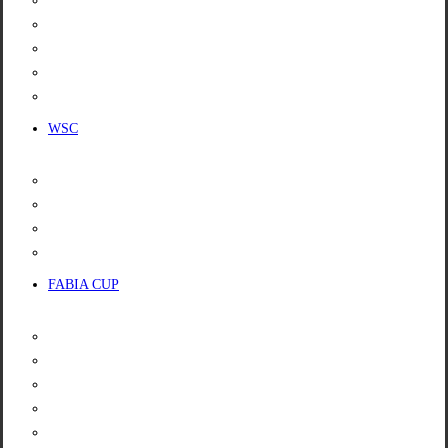
KALENDÁŘ
PROPOZICE
LICENCE
VÝSLEDKY
POŘADÍ ŠAMPIONÁTU
WSC
KALENDÁŘ
PROPOZICE
VÝSLEDKY
POŘADÍ ŠAMPIONÁTU
FABIA CUP
INFO
KALENDÁŘ
VOZIDLA
SLUŽBY
PRONÁJEM