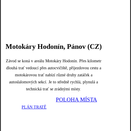
Motokáry Hodonín, Pánov (CZ)
Závod se koná v areálu Motokáry Hodonín. Přes kilometr
dlouhá trať vedoucí přes autocvičiště, příjezdovou cestu a
motokárovou trať nabízí různé druhy zatáček a
autoslalomových sekcí. Je to středně rychlá, plynulá a
technická trať se zrádnými místy.
PLÁN TRATĚ
POLOHA MÍSTA
PLÁN TRATĚ
POLOHA MÍSTA