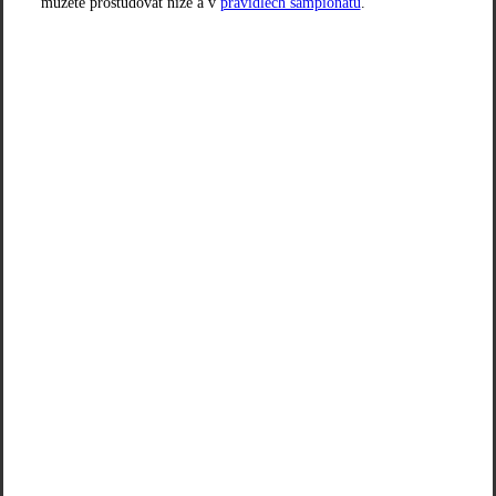
můžete prostudovat níže a v
pravidlech šampionátu
.
DÉLKA TRATĚ
1 100 m
POČET JÍZD
1 + 6
STARTOVNÉ
1 000 Kč / 40 €
DIVÁCI
VSTUP ZDARMA