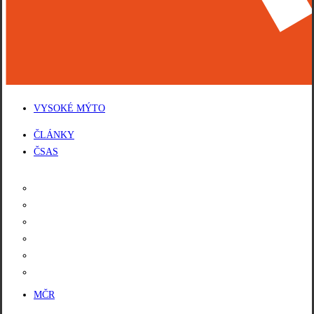
VYSOKÉ MÝTO
Menu
ČLÁNKY
ČSAS
KALENDÁŘ
PROPOZICE
LICENCE
DOPLNĚNÍ LICENCE
VÝSLEDKY
POŘADÍ ŠAMPIONÁTU
MČR