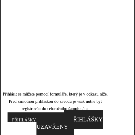
HODONÍN 25. 02. 2023
Přihlásit se můžete pomocí formuláře, který je v odkazu níže.
Před samotnou přihláškou do závodu je však nutné být
registrován do celoročního šampionátu.
PŘIHLÁŠKY
PŘIHLÁŠKY UZAVŘENY
UZAVŘENY