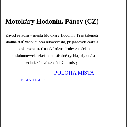
Motokáry Hodonín, Pánov (CZ)
Závod se koná v areálu Motokáry Hodonín. Přes kilometr
dlouhá trať vedoucí přes autocvičiště, příjezdovou cestu a
motokárovou trať nabízí různé druhy zatáček a
autoslalomových sekcí. Je to středně rychlá, plynulá a
technická trať se zrádnými místy.
PLÁN TRATĚ
POLOHA MÍSTA
PLÁN TRATĚ
POLOHA MÍSTA