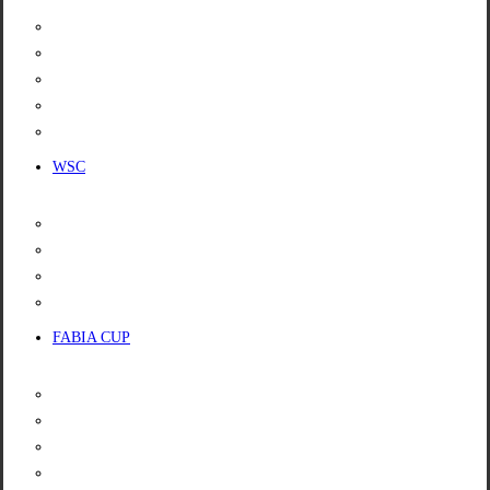
KALENDÁŘ
PROPOZICE
LICENCE
VÝSLEDKY
POŘADÍ ŠAMPIONÁTU
WSC
KALENDÁŘ
PROPOZICE
VÝSLEDKY
POŘADÍ ŠAMPIONÁTU
FABIA CUP
INFO
KALENDÁŘ
VOZIDLA
SLUŽBY